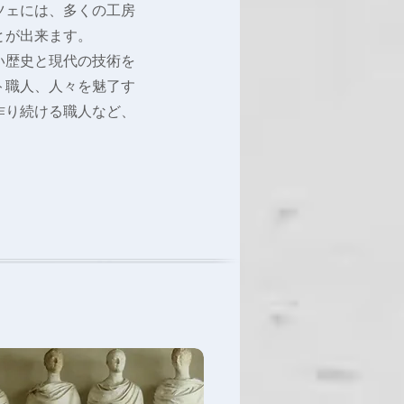
ツェには、多くの工房
とが出来ます。
い歴史と現代の技術を
ト職人、人々を魅了す
作り続ける職人など、
。