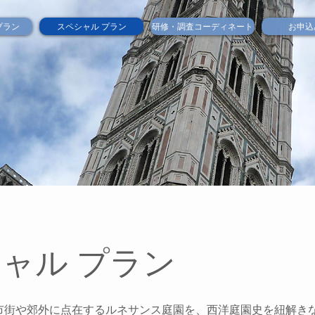
プラン
スペシャル プラン
研修・調査コーディネート
お申込
ャル プラン
市街や郊外に点在するルネサンス庭園を、西洋庭園史を紐解き