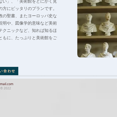
ない」、「美術館をとにかく見
の方にピッタリのプランです。
教の聖書、またヨーロッパ史な
説明や、図像学的意味など美術
テクニックなど、
知れば知るほ
ともに、たっぷりと美術館をご
い合わせ
gmail.com
a © 2022