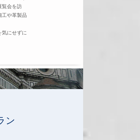
展覧会を訪
細工や革製品
を気にせずに
ラン