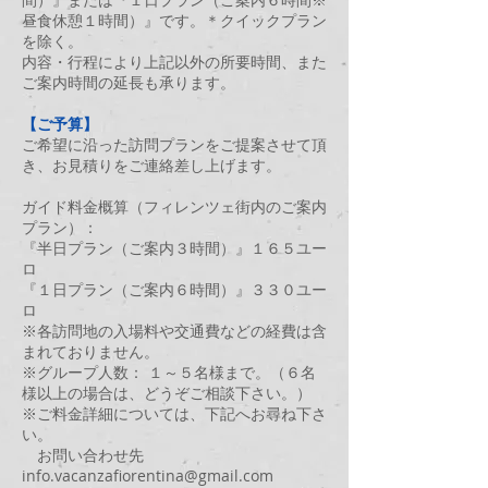
昼食休憩１時間）』です。＊クイックプラン
を除く。
内容・行程により上記以外の所要時間、また
ご案内時間の延長も承ります。
【ご予算】
ご希望に沿った訪問プランをご提案させて頂
き
、お見積りをご連絡差し上げます。
ガイド料金概算（フィレンツェ街内のご案内
プラン）：
『半日プラン（ご案内３時間）』１６５ユー
ロ
『１日プラン（ご案内６時間）』３３０ユー
ロ
※各訪問地の入場料や交通費などの経費は含
まれておりません。
※グループ人数： １～５名様まで。（６名
様以上の場合は、どうぞご相談下さい。）
※ご料金詳細については、下記へお尋ね下さ
い。
お問い合わせ先
info.vacanzafiorentina@gmail.com